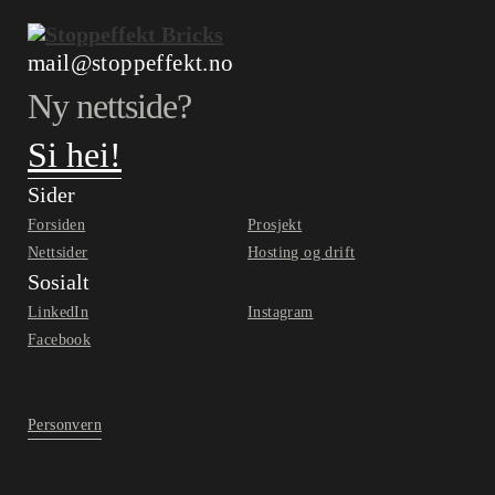
mail@stoppeffekt.no
Ny nettside?
Forklaringsfilm?
Produktpresentasjon?
Ny identitet?
Si hei!
Sider
Forsiden
Prosjekt
Nettsider
Hosting og drift
Sosialt
LinkedIn
Instagram
Facebook
Personvern