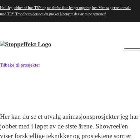
Hei! Jeg jobber nå hos TRY og tar derfor ikke lenger oppdrag her. Men ta gjerne kontakt
med
TRY Trondheim
dersom du ønsker å benytte deg av mine tjenester!
Tilbake til prosjekter
Her kan du se et utvalg animasjonsprosjekter jeg har
jobbet med i løpet av de siste årene. Showreel'en
viser forskjellige teknikker og prosjektene som er